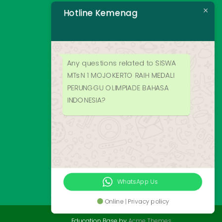
Hotline Kemenag
Any questions related to SISWA
MTsN 1 MOJOKERTO RAIH MEDALI
PERUNGGU OLIMPIADE BAHASA
INDONESIA?
WhatsApp Us
Online | Privacy policy
Education Base by
Acme Themes