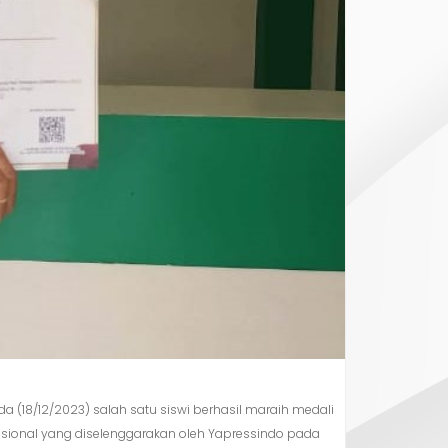
 (18/12/2023) salah satu siswi berhasil maraih medali
asional yang diselenggarakan oleh Yapressindo pada