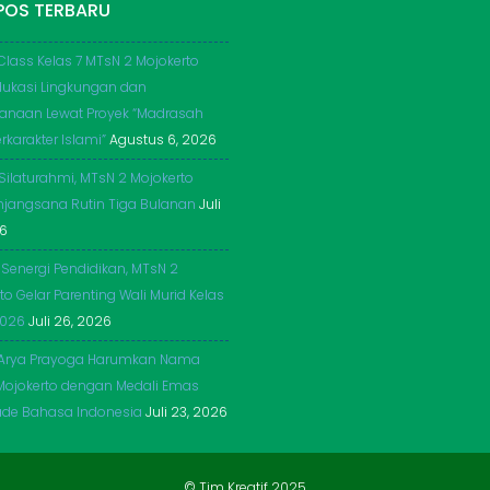
POS TERBARU
Class Kelas 7 MTsN 2 Mojokerto
dukasi Lingkungan dan
anaan Lewat Proyek “Madrasah
rkarakter Islami”
Agustus 6, 2026
 Silaturahmi, MTsN 2 Mojokerto
njangsana Rutin Tiga Bulanan
Juli
26
 Senergi Pendidikan, MTsN 2
to Gelar Parenting Wali Murid Kelas
2026
Juli 26, 2026
Arya Prayoga Harumkan Nama
Mojokerto dengan Medali Emas
ade Bahasa Indonesia
Juli 23, 2026
© Tim Kreatif 2025