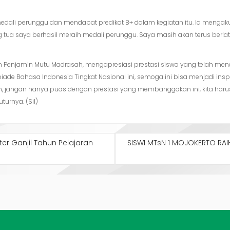
 medali perunggu dan mendapat predikat B+ dalam kegiatan itu. Ia mengaku
tua saya berhasil meraih medali perunggu. Saya masih akan terus berlati
 Tim Penjamin Mutu Madrasah, mengapresiasi prestasi siswa yang telah me
ade Bahasa Indonesia Tingkat Nasional ini, semoga ini bisa menjadi inspi
 jangan hanya puas dengan prestasi yang membanggakan ini, kita harus 
turnya. (Sil)
er Ganjil Tahun Pelajaran
SISWI MTsN 1 MOJOKERTO RA