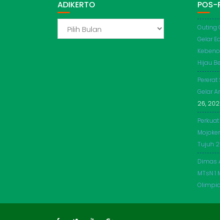
ADIKERTO
POS-
ADIKERTO
Outing 
Gelar E
Kebenc
Hijau Be
Pererat
Gelar A
26, 20
Perkuat
Mojoker
Tujuh 
Dimas 
MTsN 1 
Olimpi