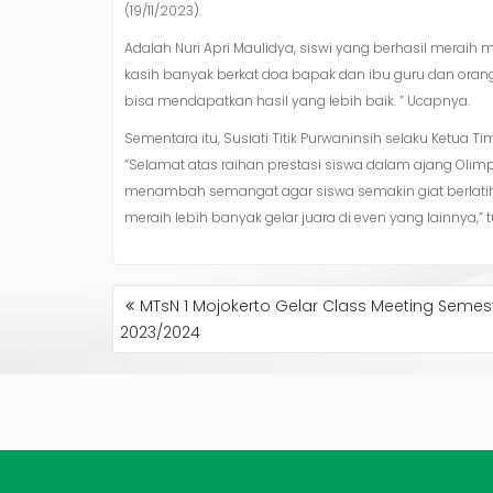
(19/11/2023).
Adalah Nuri Apri Maulidya, siswi yang berhasil meraih
kasih banyak berkat doa bapak dan ibu guru dan orang 
bisa mendapatkan hasil yang lebih baik. ” Ucapnya.
Sementara itu, Susiati Titik Purwaninsih selaku Ketua
“Selamat atas raihan prestasi siswa dalam ajang Olimpi
menambah semangat agar siswa semakin giat berlatih,
meraih lebih banyak gelar juara di even yang lainnya,” tu
NAVIGASI
MTsN 1 Mojokerto Gelar Class Meeting Semest
POS
2023/2024