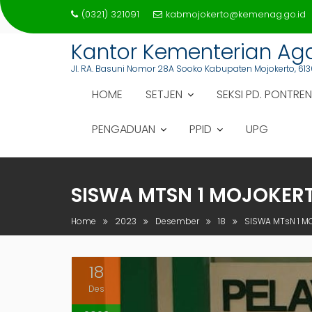
Skip
(0321) 321091
kabmojokerto@kemenag.go.id
to
content
Kantor Kementerian A
Jl. RA. Basuni Nomor 28A Sooko Kabupaten Mojokerto, 613
HOME
SETJEN
SEKSI PD. PONTREN
PENGADUAN
PPID
UPG
SISWA MTSN 1 MOJOKERT
Home
2023
Desember
18
SISWA MTsN 1 M
18
Des