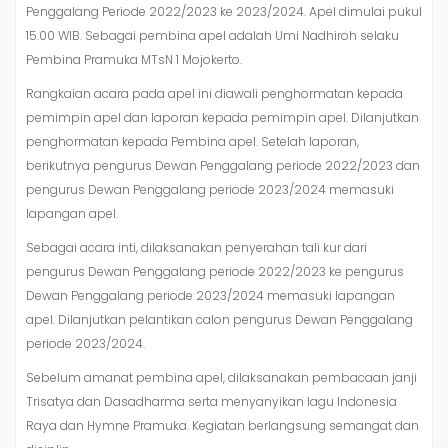
Penggalang Periode 2022/2023 ke 2023/2024. Apel dimulai pukul
15.00 WIB. Sebagai pembina apel adalah Umi Nadhiroh selaku
Pembina Pramuka MTsN 1 Mojokerto.
Rangkaian acara pada apel ini diawali penghormatan kepada
pemimpin apel dan laporan kepada pemimpin apel. Dilanjutkan
penghormatan kepada Pembina apel. Setelah laporan,
berikutnya pengurus Dewan Penggalang periode 2022/2023 dan
pengurus Dewan Penggalang periode 2023/2024 memasuki
lapangan apel.
Sebagai acara inti, dilaksanakan penyerahan tali kur dari
pengurus Dewan Penggalang periode 2022/2023 ke pengurus
Dewan Penggalang periode 2023/2024 memasuki lapangan
apel. Dilanjutkan pelantikan calon pengurus Dewan Penggalang
periode 2023/2024.
Sebelum amanat pembina apel, dilaksanakan pembacaan janji
Trisatya dan Dasadharma serta menyanyikan lagu Indonesia
Raya dan Hymne Pramuka. Kegiatan berlangsung semangat dan