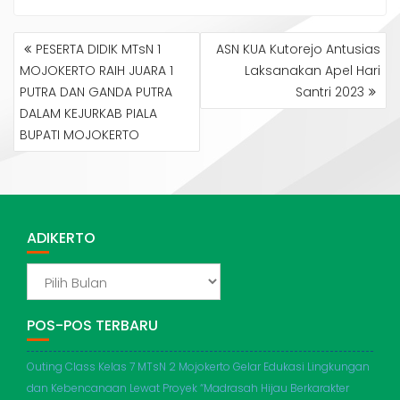
NAVIGASI
PESERTA DIDIK MTsN 1
ASN KUA Kutorejo Antusias
POS
MOJOKERTO RAIH JUARA 1
Laksanakan Apel Hari
PUTRA DAN GANDA PUTRA
Santri 2023
DALAM KEJURKAB PIALA
BUPATI MOJOKERTO
ADIKERTO
ADIKERTO
POS-POS TERBARU
Outing Class Kelas 7 MTsN 2 Mojokerto Gelar Edukasi Lingkungan
dan Kebencanaan Lewat Proyek “Madrasah Hijau Berkarakter