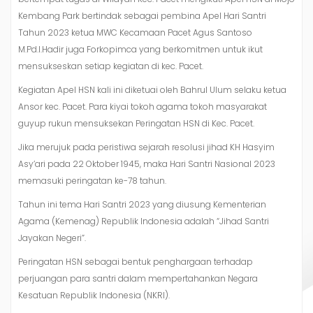
Kembang Park bertindak sebagai pembina Apel Hari Santri
Tahun 2023 ketua MWC Kecamaan Pacet Agus Santoso
M.Pd.I.Hadir juga Forkopimca yang berkomitmen untuk ikut
mensukseskan setiap kegiatan di kec. Pacet.
Kegiatan Apel HSN kali ini diketuai oleh Bahrul Ulum selaku ketua
Ansor kec. Pacet. Para kiyai tokoh agama tokoh masyarakat
guyup rukun mensuksekan Peringatan HSN di Kec. Pacet.
Jika merujuk pada peristiwa sejarah resolusi jihad KH Hasyim
Asy’ari pada 22 Oktober 1945, maka Hari Santri Nasional 2023
memasuki peringatan ke-78 tahun.
Tahun ini tema Hari Santri 2023 yang diusung Kementerian
Agama (Kemenag) Republik Indonesia adalah “Jihad Santri
Jayakan Negeri”.
Peringatan HSN sebagai bentuk penghargaan terhadap
perjuangan para santri dalam mempertahankan Negara
Kesatuan Republik Indonesia (NKRI).