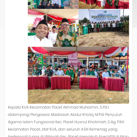
Kepala KUA Kecamatan Pacet Akhmad Muhaimin, S.Pd.I
didampingi Pengawas Madrasah Abdul Kholiq, M.PdI Penyuluh
Agama Islam Fungsional Kec. Pacet Husnul Khotimah, S.Ag, PAH
kecamatan Pacet, staf KUA, dan seluruh ASN Kemenag yang
bertempat tugas di Wilayah Kec. Pacet mengikuti Apel HSN di Mojo