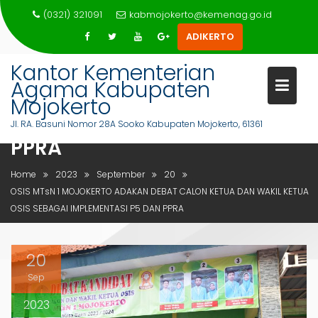
Skip
(0321) 321091
kabmojokerto@kemenag.go.id
to
ADIKERTO
content
OSIS MTSN 1 MOJOKERTO
Kantor Kementerian
ADAKAN DEBAT CALON KETUA
Agama Kabupaten
DAN WAKIL KETUA OSIS
Mojokerto
SEBAGAI IMPLEMENTASI P5 DA
Jl. RA. Basuni Nomor 28A Sooko Kabupaten Mojokerto, 61361
PPRA
Home
2023
September
20
OSIS MTsN 1 MOJOKERTO ADAKAN DEBAT CALON KETUA DAN WAKIL KETUA
OSIS SEBAGAI IMPLEMENTASI P5 DAN PPRA
20
Sep
2023