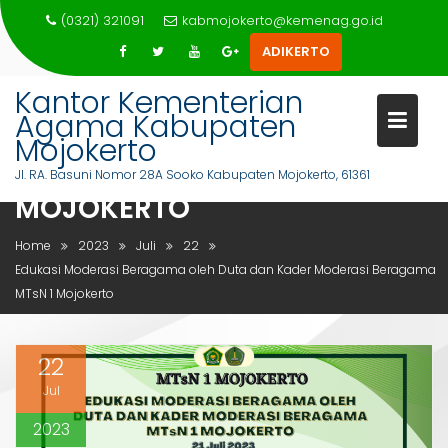
Skip
(0321) 321091
kabmojokerto@kemenag.go.id
to
ADIKERTO
content
Kantor Kementerian
EDUKASI MODERASI BERAGAM
Agama Kabupaten
OLEH DUTA DAN KADER
Mojokerto
MODERASI BERAGAMA MTSN 1
Jl. RA. Basuni Nomor 28A Sooko Kabupaten Mojokerto, 61361
MOJOKERTO
Home
2023
Juli
22
Edukasi Moderasi Beragama oleh Duta dan Kader Moderasi Beragama
MTsN 1 Mojokerto
22
Jul
2023