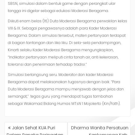
SBSN, simulasi dalam bentuk game dengan perangkat ular
tangga ini digelar sebagai edukasi Moderasi Beragama.
Diikuti enam belas (16) Duta Moderasi Beragama perwakilan kelas
VIII & IX. Sebagai pengawasnya adalah para Kader Moderasi
Beragama. Dalam simulasi tersebut, materi pertanyaan terdapat
di bagian tantangan dan lika liku. Di sela-sela pendampingan,
Kinarti selaku Kader Moderasi Beragama mengungkapkan,
“Indikator pertanyaan meliputi cinta tanah air, anti kekerasan,
toleransi dan penerimaan terhadap tradisi.”
Simulasi berlangsung seru. Moderator dan kader Moderasi
Beragama dapat melaksanakan tugasnya dengan baik. “Para
Duta Moderasi Beragama mampu menjawab dengan jelas dan
semangat,” tegas guru yang mendapat tugas tambahan
sebagai Wakamad Bidang Humas MTsN 1 Mojokerto (Kin/Fath).
NAVIGASI
Jalan Sehat KUA Puri
Dharma Wanita Persatuan
POS