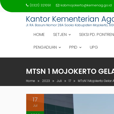
Skip
(0321) 321091
kabmojokerto@kemenag.go.id
to
content
Kantor Kementerian A
Jl. RA. Basuni Nomor 28A Sooko Kabupaten Mojokerto, 613
HOME
SETJEN
SEKSI PD. PONTREN
PENGADUAN
PPID
UPG
MTSN 1 MOJOKERTO GEL
Home
2023
Juli
17
MTsN 1 Mojokerto Gela
17
Jul