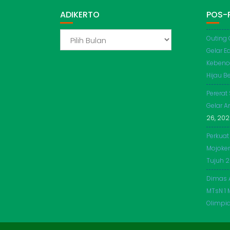
ADIKERTO
POS-
ADIKERTO
Outing 
Gelar E
Kebenc
Hijau Be
Pererat
Gelar A
26, 20
Perkuat
Mojoker
Tujuh 
Dimas 
MTsN 1 
Olimpi