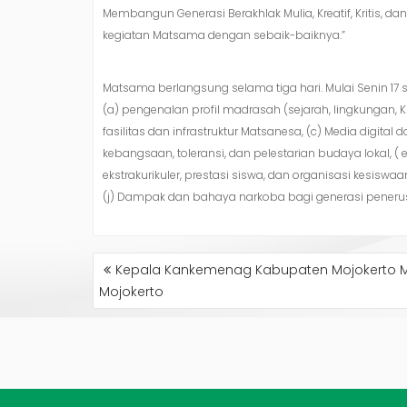
Membangun Generasi Berakhlak Mulia, Kreatif, Kritis, 
kegiatan Matsama dengan sebaik-baiknya.”
Matsama berlangsung selama tiga hari. Mulai Senin 17 s
(a) pengenalan profil madrasah (sejarah, lingkungan,
fasilitas dan infrastruktur Matsanesa, (c) Media digital d
kebangsaan, toleransi, dan pelestarian budaya lokal, ( e) 
ekstrakurikuler, prestasi siswa, dan organisasi kesiswa
(j) Dampak dan bahaya narkoba bagi generasi penerus 
NAVIGASI
Kepala Kankemenag Kabupaten Mojokerto Mo
POS
Mojokerto