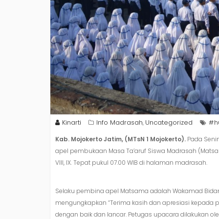
Kinarti
Info Madrasah
Uncategorized
#h
,
Kab. Mojokerto Jatim, (MTsN 1 Mojokerto).
Pada Senin
apel pembukaan Masa Ta’aruf Siswa Madrasah (Matsama) ke
VIII, IX. Tepat pukul 07.00 WIB di halaman madrasah.
Selaku pembina apel Matsama adalah Wakamad Bidang
mengungkapkan “Terima kasih dan apresiasi kepada 
dengan baik dan lancar. Petugas upacara dilakukan ole