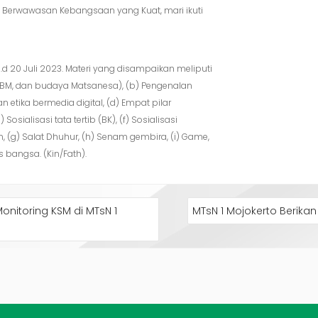
dan Berwawasan Kebangsaan yang Kuat, mari ikuti
.d 20 Juli 2023. Materi yang disampaikan meliputi
 KBM, dan budaya Matsanesa), (b) Pengenalan
an etika bermedia digital, (d) Empat pilar
Sosialisasi tata tertib (BK), (f) Sosialisasi
an, (g) Salat Dhuhur, (h) Senam gembira, (i) Game,
bangsa. (Kin/Fath).
nitoring KSM di MTsN 1
MTsN 1 Mojokerto Berikan