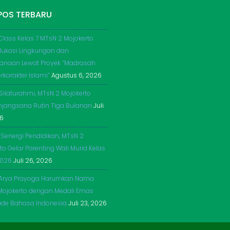
POS TERBARU
Class Kelas 7 MTsN 2 Mojokerto
dukasi Lingkungan dan
anaan Lewat Proyek “Madrasah
rkarakter Islami”
Agustus 6, 2026
 Silaturahmi, MTsN 2 Mojokerto
njangsana Rutin Tiga Bulanan
Juli
26
 Senergi Pendidikan, MTsN 2
to Gelar Parenting Wali Murid Kelas
2026
Juli 26, 2026
Arya Prayoga Harumkan Nama
Mojokerto dengan Medali Emas
ade Bahasa Indonesia
Juli 23, 2026