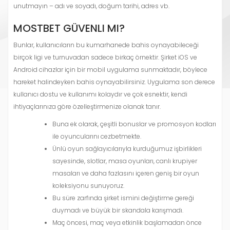
unutmayın – adı ve soyadı, doğum tarihi, adres vb.
MOSTBET GÜVENLI MI?
Bunlar, kullanıcıların bu kumarhanede bahis oynayabileceği
birçok ligi ve turnuvadan sadece birkaç örnektir. Şirket iOS ve
Android cihazlar için bir mobil uygulama sunmaktadır, böylece
hareket halindeyken bahis oynayabilirsiniz. Uygulama son derece
kullanıcı dostu ve kullanımı kolaydır ve çok esnektir, kendi
ihtiyaçlarınıza göre özelleştirmenize olanak tanır.
Buna ek olarak, çeşitli bonuslar ve promosyon kodları
ile oyuncularını cezbetmekte.
Ünlü oyun sağlayıcılarıyla kurduğumuz işbirlikleri
sayesinde, slotlar, masa oyunları, canlı krupiyer
masaları ve daha fazlasını içeren geniş bir oyun
koleksiyonu sunuyoruz.
Bu süre zarfında şirket ismini değiştirme gereği
duymadı ve büyük bir skandala karışmadı.
Maç öncesi, maç veya etkinlik başlamadan önce