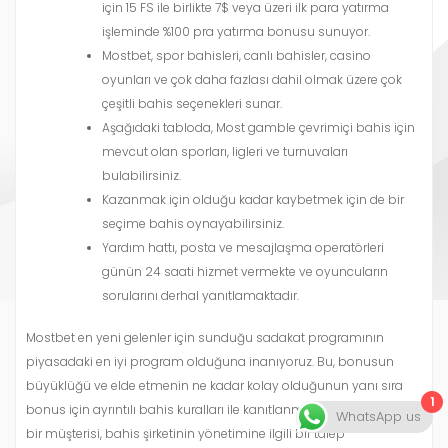
için 15 FS ile birlikte 7$ veya üzeri ilk para yatırma
işleminde %100 pra yatırma bonusu sunuyor.
Mostbet, spor bahisleri, canlı bahisler, casino
oyunları ve çok daha fazlası dahil olmak üzere çok
çeşitli bahis seçenekleri sunar.
Aşağıdaki tabloda, Most gamble çevrimiçi bahis için
mevcut olan sporları, ligleri ve turnuvaları
bulabilirsiniz.
Kazanmak için olduğu kadar kaybetmek için de bir
seçime bahis oynayabilirsiniz.
Yardım hattı, posta ve mesajlaşma operatörleri
günün 24 saati hizmet vermekte ve oyuncuların
sorularını derhal yanıtlamaktadır.
Mostbet en yeni gelenler için sunduğu sadakat programının
piyasadaki en iyi program olduğuna inanıyoruz. Bu, bonusun
büyüklüğü ve elde etmenin ne kadar kolay olduğunun yanı sıra
1
bonus için ayrıntılı bahis kuralları ile kanıtlanmaktadır. Herhangi
WhatsApp us
bir müşterisi, bahis şirketinin yönetimine ilgili bir talep