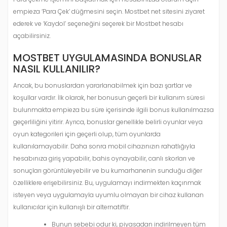
empieza ‘Para Çek’ düğmesini seçin. Mostbet net sitesini ziyaret
ederek ve ‘Kaydol’ seçeneğini seçerek bir Mostbet hesabı
açabilirsiniz.
MOSTBET UYGULAMASINDA BONUSLAR
NASIL KULLANILIR?
Ancak, bu bonuslardan yararlanabilmek için bazı şartlar ve
koşullar vardır. İlk olarak, her bonusun geçerli bir kullanım süresi
bulunmakta empieza bu süre içerisinde ilgili bonus kullanılmazsa
geçerliliğini yitirir. Ayrıca, bonuslar genellikle belirli oyunlar veya
oyun kategorileri için geçerli olup, tüm oyunlarda
kullanılamayabilir. Daha sonra mobil cihazınızın rahatlığıyla
hesabınıza giriş yapabilir, bahis oynayabilir, canlı skorları ve
sonuçları görüntüleyebilir ve bu kumarhanenin sunduğu diğer
özelliklere erişebilirsiniz. Bu, uygulamayı indirmekten kaçınmak
isteyen veya uygulamayla uyumlu olmayan bir cihaz kullanan
kullanıcılar için kullanışlı bir alternatiftir.
Bunun sebebi odur ki, piyasadan indirilmeyen tüm