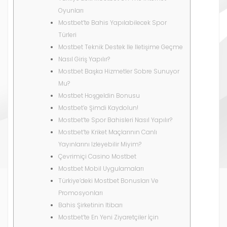
Oyunları
Mostbet’te Bahis Yapılabilecek Spor
Türleri
Mostbet Teknik Destek Ile Iletişime Geçme
Nasıl Giriş Yapılır?
Mostbet Başka Hizmetler Sobre Sunuyor
Mu?
Mostbet Hoşgeldin Bonusu
Mostbet’e Şimdi Kaydolun!
Mostbet’te Spor Bahisleri Nasıl Yapılır?
Mostbet’te Kriket Maçlarının Canlı
Yayınlarını Izleyebilir Miyim?
Çevrimiçi Casino Mostbet
Mostbet Mobil Uygulamaları
Türkiye’deki Mostbet Bonusları Ve
Promosyonları
Bahis Şirketinin Itibarı
Mostbet’te En Yeni Ziyaretçiler İçin