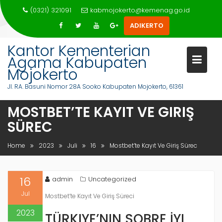
Skip
(0321) 321091
kabmojokerto@kemenag.go.id
to
ADIKERTO
content
Kantor Kementerian
Agama Kabupaten
Mojokerto
Jl. RA. Basuni Nomor 28A Sooko Kabupaten Mojokerto, 61361
MOSTBET’TE KAYIT VE GIRIŞ
SÜREC
Home
2023
Juli
16
Mostbet’te Kayıt Ve Giriş Sürec
16
admin
Uncategorized
Jul
Mostbet’te Kayıt Ve Giriş Süreci
2023
TÜRKIYE’NIN SOBRE İYI