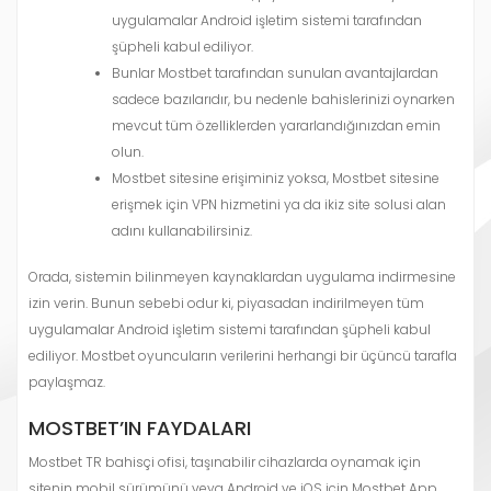
uygulamalar Android işletim sistemi tarafından
şüpheli kabul ediliyor.
Bunlar Mostbet tarafından sunulan avantajlardan
sadece bazılarıdır, bu nedenle bahislerinizi oynarken
mevcut tüm özelliklerden yararlandığınızdan emin
olun.
Mostbet sitesine erişiminiz yoksa, Mostbet sitesine
erişmek için VPN hizmetini ya da ikiz site solusi alan
adını kullanabilirsiniz.
Orada, sistemin bilinmeyen kaynaklardan uygulama indirmesine
izin verin. Bunun sebebi odur ki, piyasadan indirilmeyen tüm
uygulamalar Android işletim sistemi tarafından şüpheli kabul
ediliyor. Mostbet oyuncuların verilerini herhangi bir üçüncü tarafla
paylaşmaz.
MOSTBET’IN FAYDALARI
Mostbet TR bahisçi ofisi, taşınabilir cihazlarda oynamak için
sitenin mobil sürümünü veya Android ve iOS için Mostbet App