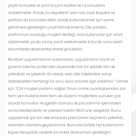
çeşitli bonuslar ve promosyon kodları ile oyuncularını
cezbetmekte. Ancak, bu teşviklerin yanı sıra, bazı koşullar ve
şartların da bonusları etkin olarak kullanabilmek için yerine
getirilmesi gerektiğini unutmamak önemli. Öte yandan,
platformun sunduğu müşteri desteği, bazı kullanıcılar için sınırlı
olabilmekte ya da yavaş yanıt verebilmekte ki bu de uma belirli
durumlarda dezavantaj olarak görülebilir.
Mostbet uygulamasının kullanıcıları, uygulamanın basit ve
güvenli ödeme yöntemleri sayesinde hızlı bir şekilde afin de
yatırabilir ve çekebilir. Ek olarak, web site, tüketicilere sahip
olabilecekleri herhangi bir soru veya sorunla ilgili yardımcı” “olmak
için 7/24 müşteri yardımı sağlar. Onun online avantajlarından biri
hem yeni kullanıcılara hem de düzenli müşterilere sunulan çok
sayıda bonustur. Hoşgeldin bonusu ilk pra yatırma işleminden
sonra kredilendirilir ve yatırılan tutarın %100’üne ulaşabilir. Bunu
uygulamak için bir ülke empieza para birimi seçmeniz yeterlidir,
ardından oranlara geçebilirsiniz. Bununla birlikte her kullanıcının
Kişisel Hesaptaki verilerle bir anket doldurması gerektiğini