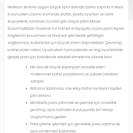
Herkesin zevkine uygun birçok spor dalında bahis yapma imkanı
bulunurken, casino kısmında slotlar, pasta oyunları ve canlı
krupiyelerle oynanan oyunlar gibi birçok jalan keluar
bulunmaktadır. Güvenilir bir hizmet anlayışıyla, oyuncuların kişisel
bilgilerinin korunması ve finansal işlemlerde şeffaflığın
sağlanması, kullanıcılar için büyük önem taşımaktadır. Çevrimiçi
online poker odası, oyuncuların turnuvalarda ve ring oyunlarında
gerçek para için birbirleriyle rekabet etmelerine olanak tanır.
Her ikisi de büyük kazançları assurée eden
mükemmel bahis pazarlarına ve yüksek oranlara
sahiptir.
Bahsiniz kazanırsa, size karşı bahis oynayan kişiden
pra alırsınız.
Mostbet’e para yatırmak ve çekmek için öncelikle
çevrimiçi spor bahisleri kuruluşunda bir hesap
oluşturmanız gerekir.
Para çekme işlemleri için genellikle para yatırma ile
aynı yöntemleri kullanırlar.