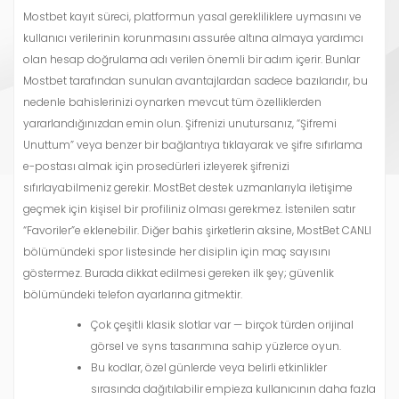
Mostbet kayıt süreci, platformun yasal gerekliliklere uymasını ve
kullanıcı verilerinin korunmasını assurée altına almaya yardımcı
olan hesap doğrulama adı verilen önemli bir adım içerir. Bunlar
Mostbet tarafından sunulan avantajlardan sadece bazılarıdır, bu
nedenle bahislerinizi oynarken mevcut tüm özelliklerden
yararlandığınızdan emin olun. Şifrenizi unutursanız, “Şifremi
Unuttum” veya benzer bir bağlantıya tıklayarak ve şifre sıfırlama
e-postası almak için prosedürleri izleyerek şifrenizi
sıfırlayabilmeniz gerekir. MostBet destek uzmanlarıyla iletişime
geçmek için kişisel bir profiliniz olması gerekmez. İstenilen satır
“Favoriler”e eklenebilir. Diğer bahis şirketlerin aksine, MostBet CANLI
bölümündeki spor listesinde her disiplin için maç sayısını
göstermez. Burada dikkat edilmesi gereken ilk şey; güvenlik
bölümündeki telefon ayarlarına gitmektir.
Çok çeşitli klasik slotlar var — birçok türden orijinal
görsel ve syns tasarımına sahip yüzlerce oyun.
Bu kodlar, özel günlerde veya belirli etkinlikler
sırasında dağıtılabilir empieza kullanıcının daha fazla