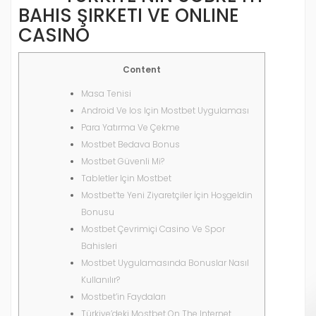
BAHIS ŞIRKETI VE ONLINE
CASINO
Content
Masa Tenisi
Android Ve Ios Için Mostbet Uygulaması
Para Yatırma Ve Çekme
Mostbet Bedava Bonus
Mostbet Güvenli Mi?
Tabletler Için Mostbet
Mostbet’te Yeni Ziyaretçiler İçin Hoşgeldin
Bonusu
Mostbet Çevrimiçi Casino Ve Spor
Bahisleri
Mostbet Uygulamasında Bonuslar Nasıl
Kullanılır?
Mostbet’in Faydaları
Türkiye’deki Mostbet On The Internet