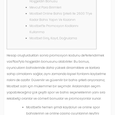
Hoşgeldin Bonusu
Mevcut Para Birimleri
Mostbet Online Bahis Şirketi Ile 2600 Tl’ye
Kadar Bahis Yapın Ve Kazanın
Mostbet’te Promosyon Kodlarını
Kullanma
Mostbet Giriş, Kayıt, Doğrulama
Hesap oluşturduktan sonra promosyon kodunu de?erlendirmek
vas?tas?yla hoşgeldin bonusunu alabilirler. Bu bonus,
oyuncuların bahislerinde daha yüksek dinamiklere ve karlara
sahip olmalarını sağlar, aynı zamanda kişisel fonlarını kaybetme
riskini de azaltır. Güvenilir ve güvenilir bir bahis şirketi arıyorsanız,
Mostbet sizin için mükemmel bir seçimdir. Aralarından seçim
yapabileceğiniz çok çeşitli spor ve bahis seçeneklerinin yanı sıra
rekabetçi oranlar ve cömert bonuslar ve promosyonlar sunar.
Mostbet’e hemen şimdi kaydolun ve online spor
bahislerinin ve online casino oyunlarının keyfini