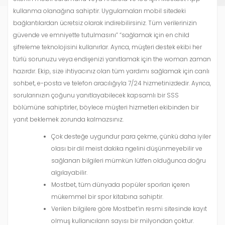
kullanma olanağına sahiptir. Uygulamaları mobil sitedeki
bağlantılardan ücretsiz olarak indirebilirsiniz. Tüm verilerinizin
güvende ve emniyette tutulmasını” “sağlamak için en child
şifreleme teknolojisini kullanırlar. Ayrıca, müşteri destek ekibi her
türlü sorunuzu veya endişenizi yanıtlamak için the woman zaman
hazırdır. Ekip, size ihtiyacınız olan tüm yardımı sağlamak için canlı
sohbet, e-posta ve telefon aracılığıyla 7/24 hizmetinizdedir. Ayrıca,
sorularınızın çoğunu yanıtlayabilecek kapsamlı bir SSS
bölümüne sahiptirler, böylece müşteri hizmetleri ekibinden bir
yanıt beklemek zorunda kalmazsınız.
Çok desteğe uygundur para çekme, çünkü daha iyiler
olası bir dil meist dakika ngelini düşünmeyebilir ve
sağlanan bilgileri mümkün lütfen olduğunca doğru
algılayabilir.
Mostbet, tüm dünyada popüler sporları içeren
mükemmel bir spor kitabına sahiptir.
Verilen bilgilere göre Mostbet’in resmi sitesinde kayıt
olmuş kullanıcıların sayısı bir milyondan çoktur.