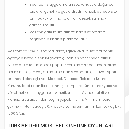
Spor bahis uygulamaları söz konusu olduğunda
tabletler genellikle göz ardı edilir, ancak bu web site
tüm büyük pill markaları için destek sunmayı
garantilemiştir.
Mostbet gaté takımlarınıza bahis yapmanızı
sağlayan bir bahis platformudur.
Mostbet, çok çeşitli spor dallarına, liglere ve turnuvalara bahis
oynayabileceğiniz en iyi çevrimiçi bahis şirketlerinden biridir.
Sitede ankle rehab ebook popüler hem de niş sporlardan oluşan
harika bir seçim var, bu de uma bahis yapmak için favori sporu
bulmayı kolaylaştırıyor. Mostbet, Curacao Elektronik Kumar
Kurumu tarafından lisanslanmıştır empieza tüm kumar yasa ve
yönetmeliklerine uygundur. Amerikan ruleti, Avrupa ruleti ve
Fransız ruleti arasından seçim yapabilirsiniz. Minimum para
çekme miktarı yaklaşık 0. 4 bucks ve maksimum miktar yaklaşık 4,
1000 $ ‘dır.
TÜRKIYE’DEKI MOSTBET ON-LINE OYUNLARI