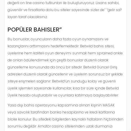
değerli on line casino tutkunları ile buluşturuyoruz. Lisans sahibi,
güvenilir ve fırsatlarla dolu bu siteler sayesinde sizler de” “gelir sa?
layan taraf olacaksınız.
POPÜLER BAHISLER”
Bu bonuslar, oyuncuların daha fazla oyun oynamasını ve
kazançlarını arttırmasını hedeflemektedir. Betwild bahis sitesi,
üyelerine hem kaliteli oyun deneyimi sunmak hem sprained ankle
de onları ödüllendirmek için çeşitli bonuslar düzenli olarak
güncelleme konusunda da öncü bir sitedir. Betwild Güncel Giriş
adresleri düzenli olarak güncellenir ve üyelerin sorunsuz bir şekilde
siteye erişmeleri sağlanır. Betwild’ün sunduğu kolay ve güvenli
üyelik işlemleri sayesinde kullanıcılar, kısa bir süre içinde Betwild
Üyelik hesabı oluşturabilir ve oyunlara katılmaya başlayabilirler.
Yasa dışı bahis operasyonu kapsamına alınan kişinin MASAK
veya savcılık tarafından banka hesaplarına ve kredi kartlarına
bloke konulur. Bu sitedeki bilgilerden kaynaklı hataların hiçbirinden
sorumlu değildir. Amatör casino sitelerinden uzak durmanızı