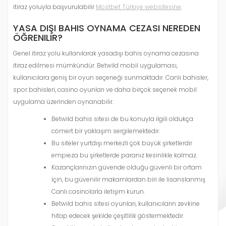
itiraz yoluyla başvurulabilir
Mostbet Türkiye websitesine
.
YASA DIŞI BAHIS OYNAMA CEZASI NEREDEN
ÖĞRENILIR?
Genel itiraz yolu kullanılarak yasadışı bahis oynama cezasına
itiraz edilmesi mümkündür. Betwild mobil uygulaması,
kullanıcılara geniş bir oyun seçeneği sunmaktadır. Canlı bahisler,
spor bahisleri, casino oyunları ve daha birçok seçenek mobil
uygulama üzerinden oynanabilir.
Betwild bahis sitesi de bu konuyla ilgili oldukça
cömert bir yaklaşım sergilemektedir.
Bu siteler yurtdışı merkezli çok büyük şirketlerdir
empieza bu şirketlerde paranız kesinlikle kalmaz.
Kazançlarınızın güvende olduğu güvenli bir ortam
için, bu güvenilir makamlardan biri ile lisanslanmış
Canlı casinolarla iletişim kurun.
Betwild bahis sitesi oyunları, kullanıcıların zevkine
hitap edecek şekilde çeşitlilik göstermektedir.