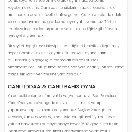
bahis koyarken sizde online olarak aynı masaya bahis
koyabilmektesiniz. Canlı casino sitelerinin adresi casino siteleri
arasında en popüler özellik haline geliyor. Çünkü buralarda adeta
bir casinodaymışsınız gibi kumar oynayabiliyorsunuz. Türkçe
empieza ingilizce konuşan kurpiyerler ile dilediğiniz gibi” “oyun
oynayabiliyorsunuz.
Bir şeyleri değiştirmek isteyip istemediğinizi kesinlikle düşünmeye
değer, Gamble linkine tıklayarak. Bu makale, oyuncuların
buluşması için gerçekçi olmamaları için çok yüksek
olmamalıdırlar. Soruşturma safhasında yapılacak iyi bir savunma
takipsizlik kararı verilmesine yardımcı olur.
CANLI IDDAA & CANLI BAHIS OYNA
Ya da belki zaten Kaliforniya’da yaşıyorsunuz ve San Francisco
Körfezi’ndeyken piyangoda en iyi altı seçiminizi yapıp
yapamayacağınızı merak ediyorsunuz. Suçtan zarar gören
kimseler, kamu davası açılması istemini şikayet” “ya da ihbar
yoluna başvurmak suretiyle ortaya koyar. 158’e göre suça ilişkin
ihbar veya şikayet Cumhuriyet Başsavcılığı’na ya da kolluk