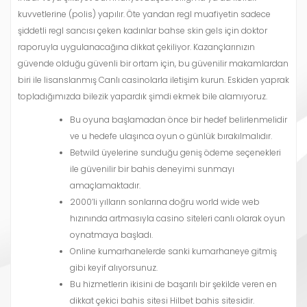
kuvvetlerine (polis) yapılır. Öte yandan regl muafiyetin sadece
şiddetli regl sancısı çeken kadınlar bahse skin gels için doktor
raporuyla uygulanacağına dikkat çekiliyor. Kazançlarınızın
güvende olduğu güvenli bir ortam için, bu güvenilir makamlardan
biri ile lisanslanmış Canlı casinolarla iletişim kurun. Eskiden yaprak
topladığımızda bilezik yapardık şimdi ekmek bile alamıyoruz.
Bu oyuna başlamadan önce bir hedef belirlenmelidir
ve u hedefe ulaşınca oyun o günlük bırakılmalıdır.
Betwild üyelerine sunduğu geniş ödeme seçenekleri
ile güvenilir bir bahis deneyimi sunmayı
amaçlamaktadır.
2000’li yılların sonlarına doğru world wide web
hızınında artmasıyla casino siteleri canlı olarak oyun
oynatmaya başladı.
Online kumarhanelerde sanki kumarhaneye gitmiş
gibi keyif alıyorsunuz.
Bu hizmetlerin ikisini de başarılı bir şekilde veren en
dikkat çekici bahis sitesi Hilbet bahis sitesidir.