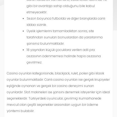
gibi bir avantaja sahip olduğunu bile kabul
etmeyecektir.
Sezon boyunca futbolda ve diğer branşlarda canlı
iddaa sizinle.
Üyelik işlemlerini tamamladıktan sonra, site
tarafından sunulan bonuslardan da yararlanma
şansınız bulunmaktadır.
18 yaşından küçük çocuklara verilen adli pra
cezasının ödenmemesi halinde hapis cezasına
çevrilmez.
Casino oyunları kategorisinde, blackjack, rulet, poker gibi klasik
oyunlar bulunmaktadır. Canlı casino oyunları ise gerçek krupiyeler
eşliğinde oynanan ve gerçek bir casino deneyimi sunan
oyunlardır. Slot makineleri ise şansını denemek isteyenler için ideal
seçeneklerdir. Türkiye’deki oyuncular, çevrimiçi kumarhanede
mevcut olan çeşitli seçenekler arasından uygun bir ödeme
yöntemi bulabilir.