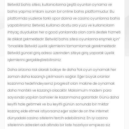
Betwild bahis sitesi, kullanıcılarına çeşitli oyunları oynama ve
bahis yapma imkanı sunan bir online bahis platformudur. Bu
platformda yüzlerce farklı spor dalına ve casino oyunlarına bahis
yapabilirsiniz. Betwild, kullanıcı dostu ara yüzü ve kullanıcıların
ihtiyaç duydukları her a good yanlarında olan canlı destek hizmeti
ile dikkat çekmektedir. Betwild bahis sitesi oyunlarına erişmek için”
“öncelikle Betwild üyelik işlemlerini tamamlamak gerekmektedir.
Betwild güncel giriş adresi üzerinden siteye giriş yaparak üyelik
işlemlerini gerçekleştirebilirsiniz.
Daha arizona risk alarak bakiye ile daha ?ok oyun oynamak her
zaman daha kazançlı çıkılmasını sağlar. Eğer büyük oranlar
kazanma hedefindeyseniz progresif olan makine de oynamak
daha mantıklı ve kazançlı olacaktır. Maksimum madeni para
sayısında yapılan bahisler ile kazanmanız garantidir. Günü daha
keyifli hale getirmek ve bu keyifli günün sonunda bir miktar
kazanç elde etmek istiyorsanız eğer sizler de on the internet
dünyadaki casino sitelerini tercih edebilirsiniz. En iyi casino
sitelerinin adresleri adı altında bir liste hazırlıyor empieza siz