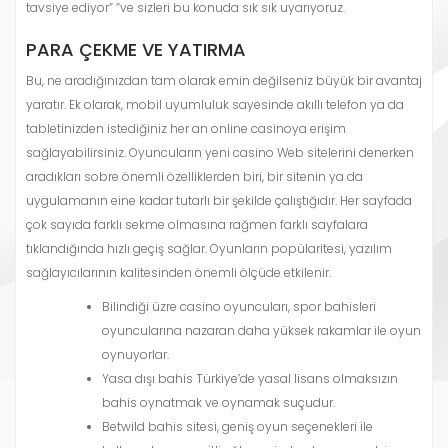
tavsiye ediyor” “ve sizleri bu konuda sık sık uyarıyoruz.
PARA ÇEKME VE YATIRMA
Bu, ne aradığınızdan tam olarak emin değilseniz büyük bir avantaj
yaratır. Ek olarak, mobil uyumluluk sayesinde akıllı telefon ya da
tabletinizden istediğiniz her an online casinoya erişim
sağlayabilirsiniz. Oyuncuların yeni casino Web sitelerini denerken
aradıkları sobre önemli özelliklerden biri, bir sitenin ya da
uygulamanın eine kadar tutarlı bir şekilde çalıştığıdır. Her sayfada
çok sayıda farklı sekme olmasına rağmen farklı sayfalara
tıklandığında hızlı geçiş sağlar. Oyunların popülaritesi, yazılım
sağlayıcılarının kalitesinden önemli ölçüde etkilenir.
Bilindiği üzre casino oyuncuları, spor bahisleri
oyuncularına nazaran daha yüksek rakamlar ile oyun
oynuyorlar.
Yasa dışı bahis Türkiye’de yasal lisans olmaksızın
bahis oynatmak ve oynamak suçudur.
Betwild bahis sitesi, geniş oyun seçenekleri ile