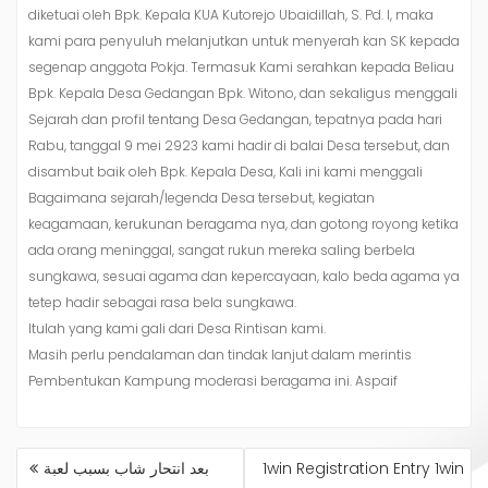
diketuai oleh Bpk. Kepala KUA Kutorejo Ubaidillah, S. Pd. I, maka
kami para penyuluh melanjutkan untuk menyerah kan SK kepada
segenap anggota Pokja. Termasuk Kami serahkan kepada Beliau
Bpk. Kepala Desa Gedangan Bpk. Witono, dan sekaligus menggali
Sejarah dan profil tentang Desa Gedangan, tepatnya pada hari
Rabu, tanggal 9 mei 2923 kami hadir di balai Desa tersebut, dan
disambut baik oleh Bpk. Kepala Desa, Kali ini kami menggali
Bagaimana sejarah/legenda Desa tersebut, kegiatan
keagamaan, kerukunan beragama nya, dan gotong royong ketika
ada orang meninggal, sangat rukun mereka saling berbela
sungkawa, sesuai agama dan kepercayaan, kalo beda agama ya
tetep hadir sebagai rasa bela sungkawa.
Itulah yang kami gali dari Desa Rintisan kami.
Masih perlu pendalaman dan tindak lanjut dalam merintis
Pembentukan Kampung moderasi beragama ini. Aspaif
NAVIGASI
بعد انتحار شاب بسبب لعبة
1win Registration Entry 1win
POS