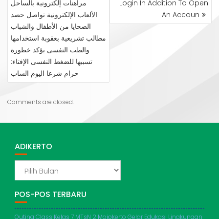
مراهنات إلكترونية بالساحل
Login In Addition To Open
الألعاب الإلكترونية تواصل حصد
An Accoun
الضحايا من الأطفال والشباب
مطالب تشريعية بعقوبة استخدامها
والطب النفسى يؤكد خطورة
تسببها للضغط النفسى الإفتاء:
حرام شرعا اليوم الساب
Comments are closed.
ADIKERTO
ADIKERTO
POS-POS TERBARU
Outing Class Kelas 7 MTsN 2 Mojokerto Gelar Edukasi Lingkungan