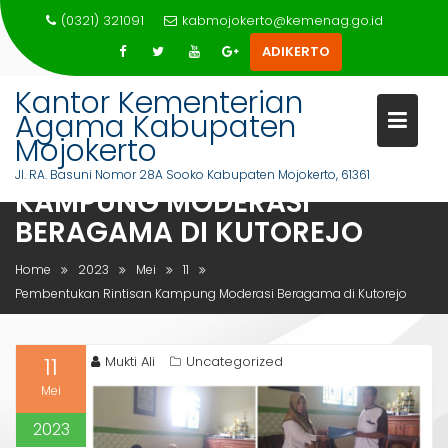
Skip
(0321) 321091
kabmojokerto@kemenag.go.id
to
ADIKERTO
content
Kantor Kementerian
Agama Kabupaten
Mojokerto
PEMBENTUKAN RINTISAN
Jl. RA. Basuni Nomor 28A Sooko Kabupaten Mojokerto, 61361
KAMPUNG MODERASI
BERAGAMA DI KUTOREJO
Home
2023
Mei
11
Pembentukan Rintisan Kampung Moderasi Beragama di Kutorejo
11
Mukti Ali
Uncategorized
Mei
2023