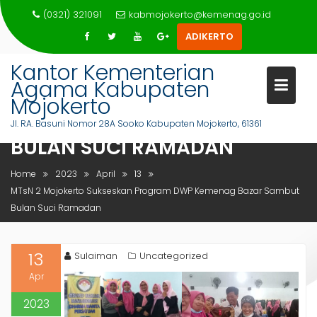
Skip
(0321) 321091
kabmojokerto@kemenag.go.id
to
ADIKERTO
content
Kantor Kementerian
MTSN 2 MOJOKERTO
Agama Kabupaten
SUKSESKAN PROGRAM DWP
Mojokerto
KEMENAG BAZAR SAMBUT
Jl. RA. Basuni Nomor 28A Sooko Kabupaten Mojokerto, 61361
BULAN SUCI RAMADAN
Home
2023
April
13
MTsN 2 Mojokerto Sukseskan Program DWP Kemenag Bazar Sambut
Bulan Suci Ramadan
13
Sulaiman
Uncategorized
Apr
2023