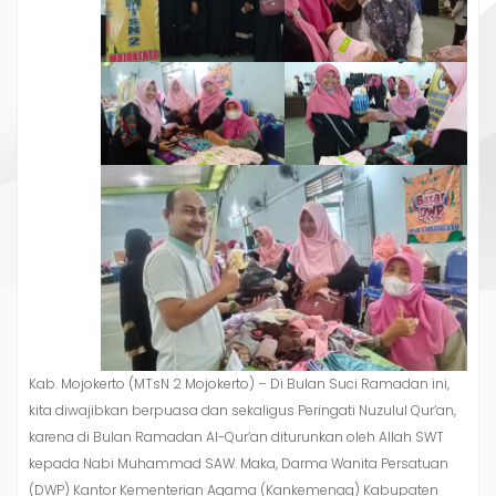
Kab. Mojokerto (MTsN 2 Mojokerto) – Di Bulan Suci Ramadan ini,
kita diwajibkan berpuasa dan sekaligus Peringati Nuzulul Qur’an,
karena di Bulan Ramadan Al-Qur’an diturunkan oleh Allah SWT
kepada Nabi Muhammad SAW. Maka, Darma Wanita Persatuan
(DWP) Kantor Kementerian Agama (Kankemenag) Kabupaten