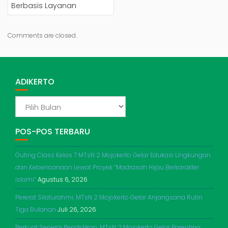
Berbasis Layanan
Comments are closed.
ADIKERTO
ADIKERTO
POS-POS TERBARU
Outing Class Kelas 7 MTsN 2 Mojokerto Gelar Edukasi Lingkungan
dan Kebencanaan Lewat Proyek “Madrasah Hijau Berkarakter
Islami”
Agustus 6, 2026
Pererat Silaturahmi, MTsN 2 Mojokerto Gelar Anjangsana Rutin
Tiga Bulanan
Juli 26, 2026
Perkuat Senergi Pendidikan, MTsN 2 Mojokerto Gelar Parenting