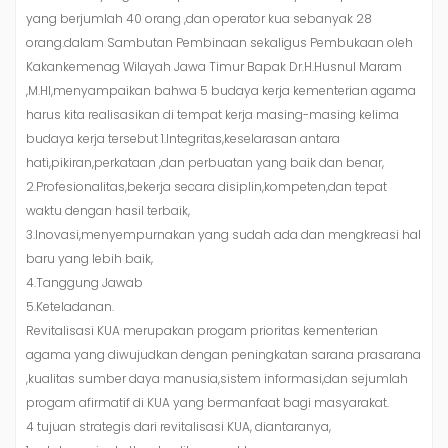
yang berjumlah 40 orang ,dan operator kua sebanyak 28
orang.dalam Sambutan Pembinaan sekaligus Pembukaan oleh
Kakankemenag Wilayah Jawa Timur Bapak Dr.H.Husnul Maram
,M.HI,menyampaikan bahwa 5 budaya kerja kementerian agama
harus kita realisasikan di tempat kerja masing-masing kelima
budaya kerja tersebut 1.Integritas,keselarasan antara
hati,pikiran,perkataan ,dan perbuatan yang baik dan benar,
2.Profesionalitas,bekerja secara disiplin,kompeten,dan tepat
waktu dengan hasil terbaik,
3.Inovasi,menyempurnakan yang sudah ada dan mengkreasi hal
baru yang lebih baik,
4.Tanggung Jawab
5.Keteladanan.
Revitalisasi KUA merupakan progam prioritas kementerian
agama yang diwujudkan dengan peningkatan sarana prasarana
,kualitas sumber daya manusia,sistem informasi,dan sejumlah
progam afirmatif di KUA yang bermanfaat bagi masyarakat.
4 tujuan strategis dari revitalisasi KUA, diantaranya,