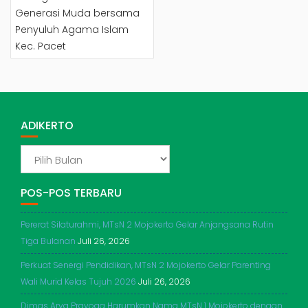
Generasi Muda bersama
Penyuluh Agama Islam
Kec. Pacet
ADIKERTO
ADIKERTO
POS-POS TERBARU
Pererat Silaturahmi, MTsN 2 Mojokerto Gelar Anjangsana Rutin
Tiga Bulanan
Juli 26, 2026
Perkuat Senergi Pendidikan, MTsN 2 Mojokerto Gelar Parenting
Wali Murid Kelas Tujuh 2026
Juli 26, 2026
Dimas Arya Prayoga Harumkan Nama MTsN 1 Mojokerto dengan