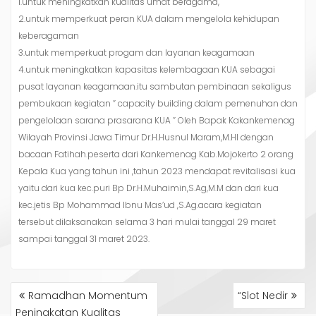
1.untuk meningkatkan kualitas umat beragama,
2.untuk memperkuat peran KUA dalam mengelola kehidupan
keberagaman
3.untuk memperkuat progam dan layanan keagamaan
4.untuk meningkatkan kapasitas kelembagaan KUA sebagai
pusat layanan keagamaan.itu sambutan pembinaan sekaligus
pembukaan kegiatan ” capacity building dalam pemenuhan dan
pengelolaan sarana prasarana KUA ” Oleh Bapak Kakankemenag
Wilayah Provinsi Jawa Timur Dr.H.Husnul Maram,M.HI dengan
bacaan Fatihah.peserta dari Kankemenag Kab.Mojokerto 2 orang
Kepala Kua yang tahun ini ,tahun 2023 mendapat revitalisasi kua
yaitu dari kua kec.puri Bp Dr.H.Muhaimin,S.Ag,M.M dan dari kua
kec.jetis Bp Mohammad Ibnu Mas’ud ,S.Ag.acara kegiatan
tersebut dilaksanakan selama 3 hari mulai tanggal 29 maret
sampai tanggal 31 maret 2023.
NAVIGASI
Ramadhan Momentum
“Slot Nedir
POS
Peningkatan Kualitas