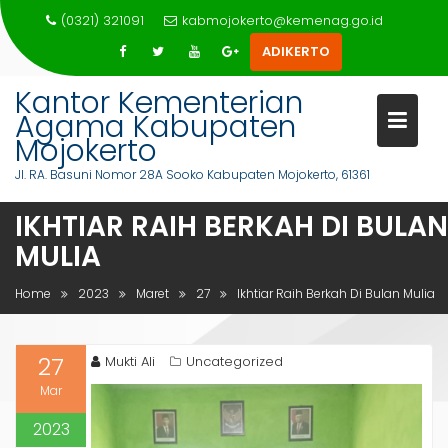
Skip
(0321) 321091
kabmojokerto@kemenag.go.id
to
ADIKERTO
content
Kantor Kementerian
Agama Kabupaten
Mojokerto
Jl. RA. Basuni Nomor 28A Sooko Kabupaten Mojokerto, 61361
IKHTIAR RAIH BERKAH DI BULAN
MULIA
Home
2023
Maret
27
Ikhtiar Raih Berkah Di Bulan Mulia
27
Mukti Ali
Uncategorized
Mar
2023