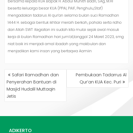
bersama kepala KUA Bapak H. Abdul Muhith Badri, SAg, M.HI
beserta keluarga besar KUA (PPAI, PAIF, Penghulu,Staf)
mengadakan tadarus Al qur’an selama bulan suci Ramadhan
1444 H. sebagai bentuk ikhtiar meraih berkah, pahala serta ridho
dari Allah SWT .Kegiatan ini sudah kita mulai sejak awal masuk
kerja di bulan Ramadhan hari jum’at,tanggal 24 Maret 2023, smg
niat baik ini menjadi amal ibadah yang makbulan dan
menjadikan kami insan yang bertaqwa Aamiin
NAVIGASI
Safari Ramadhan dan
Pembukaan Tadarrus Al
POS
Penyerahan Bantuan di
Qur’an KUA Kec. Puri
Masjid Hudalil Muttaqin
Jetis
ADIKERTO