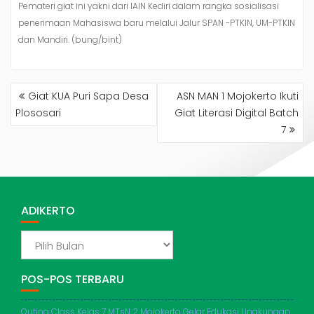
Pemateri giat ini yakni dari IAIN Kediri dalam rangka sosialisasi
penerimaan Mahasiswa baru melalui Jalur SPAN -PTKIN, UM-PTKIN
dan Mandiri. (bung/bint)
NAVIGASI
Giat KUA Puri Sapa Desa
ASN MAN 1 Mojokerto Ikuti
POS
Plososari
Giat Literasi Digital Batch
7
ADIKERTO
ADIKERTO
POS-POS TERBARU
Outing Class Kelas 7 MTsN 2 Mojokerto Gelar Edukasi Lingkungan