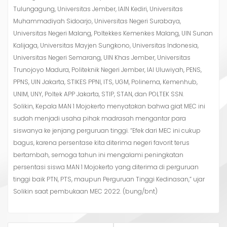
Tulungagung, Universitas Jember, IAIN Kediri, Universitas
Muhammadiyah Sidoarjo, Universitas Negeri Surabaya,
Universitas Negeri Malang, Poltekkes Kemenkes Malang, UIN Sunan
Kalijaga, Universitas Mayjen Sungkono, Universitas Indonesia,
Universitas Negeri Semarang, UIN Khas Jember, Universitas
Trunojoyo Madura, Politeknik Negeri Jember, IAI Uluwiyah, PENS,
PPNS, UIN Jakarta, STIKES PPNI, ITS, UGM, Polinema, Kemenhub,
UNIM, UNY, Poltek APP Jakarta, STIP, STAN, dan POLTEK SSN.
Solikin, Kepala MAN 1 Mojokerto menyatakan bahwa giat MEC ini
sudah menjadi usaha pihak madrasah mengantar para
siswanya ke jenjang perguruan tinggi. “Efek dari MEC ini cukup
bagus, karena persentase kita diterima negeri favorit terus
bertambah, semoga tahun ini mengalami peningkatan
persentasi siswa MAN 1 Mojokerto yang diterima di perguruan
tinggi baik PTN, PTS, maupun Perguruan Tinggi Kedinasan,” ujar
Solikin saat pembukaan MEC 2022. (bung/bnt)