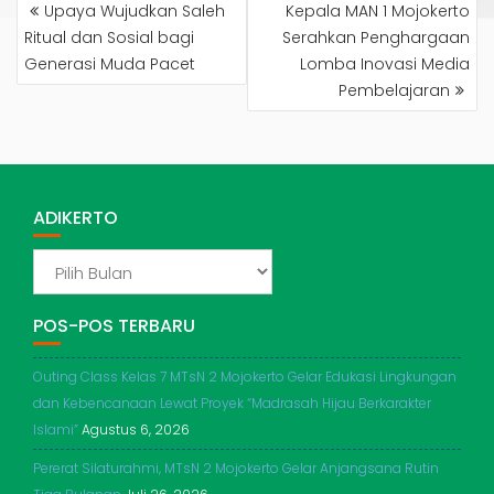
NAVIGASI
Upaya Wujudkan Saleh
Kepala MAN 1 Mojokerto
POS
Ritual dan Sosial bagi
Serahkan Penghargaan
Generasi Muda Pacet
Lomba Inovasi Media
Pembelajaran
ADIKERTO
ADIKERTO
POS-POS TERBARU
Outing Class Kelas 7 MTsN 2 Mojokerto Gelar Edukasi Lingkungan
dan Kebencanaan Lewat Proyek “Madrasah Hijau Berkarakter
Islami”
Agustus 6, 2026
Pererat Silaturahmi, MTsN 2 Mojokerto Gelar Anjangsana Rutin