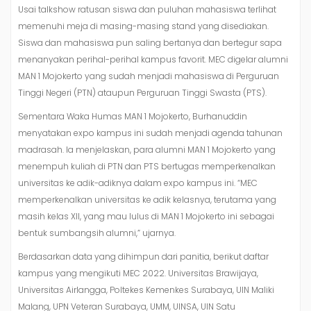
Usai talkshow ratusan siswa dan puluhan mahasiswa terlihat
memenuhi meja di masing-masing stand yang disediakan.
Siswa dan mahasiswa pun saling bertanya dan bertegur sapa
menanyakan perihal-perihal kampus favorit. MEC digelar alumni
MAN 1 Mojokerto yang sudah menjadi mahasiswa di Perguruan
Tinggi Negeri (PTN) ataupun Perguruan Tinggi Swasta (PTS).
Sementara Waka Humas MAN 1 Mojokerto, Burhanuddin
menyatakan expo kampus ini sudah menjadi agenda tahunan
madrasah. Ia menjelaskan, para alumni MAN 1 Mojokerto yang
menempuh kuliah di PTN dan PTS bertugas memperkenalkan
universitas ke adik-adiknya dalam expo kampus ini. “MEC
memperkenalkan universitas ke adik kelasnya, terutama yang
masih kelas XII, yang mau lulus di MAN 1 Mojokerto ini sebagai
bentuk sumbangsih alumni,” ujarnya.
Berdasarkan data yang dihimpun dari panitia, berikut daftar
kampus yang mengikuti MEC 2022. Universitas Brawijaya,
Universitas Airlangga, Poltekes Kemenkes Surabaya, UIN Maliki
Malang, UPN Veteran Surabaya, UMM, UINSA, UIN Satu