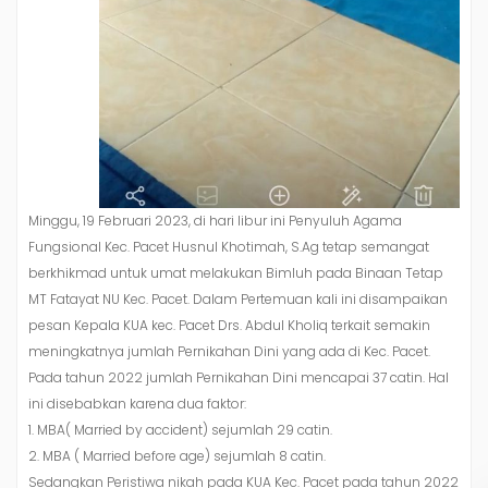
Minggu, 19 Februari 2023, di hari libur ini Penyuluh Agama
Fungsional Kec. Pacet Husnul Khotimah, S.Ag tetap semangat
berkhikmad untuk umat melakukan Bimluh pada Binaan Tetap
MT Fatayat NU Kec. Pacet. Dalam Pertemuan kali ini disampaikan
pesan Kepala KUA kec. Pacet Drs. Abdul Kholiq terkait semakin
meningkatnya jumlah Pernikahan Dini yang ada di Kec. Pacet.
Pada tahun 2022 jumlah Pernikahan Dini mencapai 37 catin. Hal
ini disebabkan karena dua faktor:
1. MBA( Married by accident) sejumlah 29 catin.
2. MBA ( Married before age) sejumlah 8 catin.
Sedangkan Peristiwa nikah pada KUA Kec. Pacet pada tahun 2022