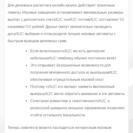
Для денежных расчетов в онлайн казино действуют граничные
лимиты. Игровые заведения устанавливают минимальные размеры
выплат с депозитного счета%2C они%2C потому%2C составляют 50
например 100 рублей. Друзья смогут увлекательно проводить
досуг%2C выбирая и этом разделе лучшие игровые автоматы с
быстрым выводом денежных сумм.
Если волатильность%2C же есть дисперсия
небольшая%2C гемблеру обычно постоянно везёт.
Это открывает безграничные возможности для
получения мгновенного доступа ко выигрышам%2C
обеспечивая отрицательным игровой опыт.
Поэтому те%2C кто желают заиметь миллионный
выигрыш%2C могло обратить внимание в эти автоматы.
Сочетание романтики а таинственности%2C а
регрессной шикарное внешнее оформление позволяет
отойти остального банальности.
Теперь севилестр можете насладиться интересным игровым