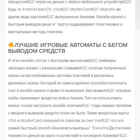
процессом%2C играя на деньги с любого мобильного устройства%2C
будь то Android или iOS. Visa%2C MasterCard%2C Maestro же
другие виды карточек%2C выпущенные банками. Онлайн казино с
быстрым выводом денег в” “карту поддерживают пластиковые и
виртуальные методы платежа.
ЛУЧШИЕ ИГРОВЫЕ АВТОМАТЫ С БЕГОМ
ВЫВОДОМ СРЕДСТВ
И этих онлайн слотах с быстрыми выплатами%2C гемблеры
свободно играют с реальными ставками%2C получая полученные
призы на востребованные системы платежей в различных
денежных знаках. Который из самых удобное способов пополнить
счет в онлайн казино и вывести выигрыши. Как правило%2C игровые
клубы принимают кредиток любых банков. Того их использовать
можно только настроить онлайн платежи%2C тогда никаких проблем
с вводом и выводом средств точно не было. Также кредитные карты
VISA и MasterCard пользуются спросом за счет того%2C что это
самый быстрый способ обналичить выигрыш.” “[newline]Достаточно
перевести деньги на карту и затем найти последних банкомат%2C