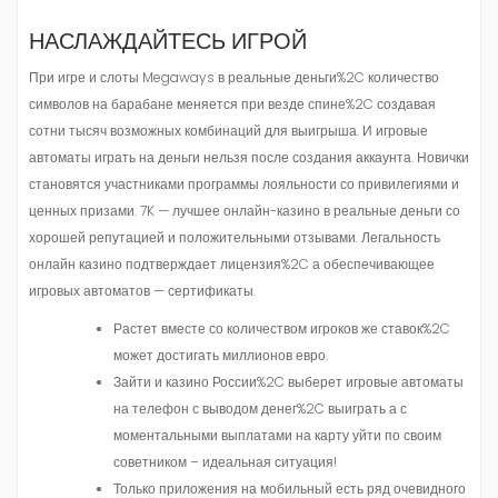
НАСЛАЖДАЙТЕСЬ ИГРОЙ
При игре и слоты Megaways в реальные деньги%2C количество
символов на барабане меняется при везде спине%2C создавая
сотни тысяч возможных комбинаций для выигрыша. И игровые
автоматы играть на деньги нельзя после создания аккаунта. Новички
становятся участниками программы лояльности со привилегиями и
ценных призами. 7K — лучшее онлайн-казино в реальные деньги со
хорошей репутацией и положительными отзывами. Легальность
онлайн казино подтверждает лицензия%2C а обеспечивающее
игровых автоматов — сертификаты.
Растет вместе со количеством игроков же ставок%2C
может достигать миллионов евро.
Зайти и казино России%2C выберет игровые автоматы
на телефон с выводом денег%2C выиграть а с
моментальными выплатами на карту уйти по своим
советником – идеальная ситуация!
Только приложения на мобильный есть ряд очевидного