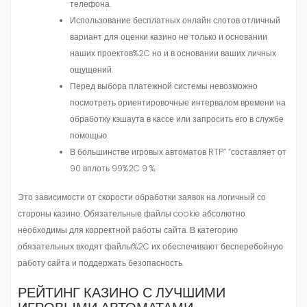
телефона.
Использование бесплатных онлайн слотов отличный
вариант для оценки казино не только и основании
наших проектов%2C но и в основании ваших личных
ощущений.
Перед выбора платежной системы невозможно
посмотреть ориентировочные интервалом времени на
обработку кэшаута в кассе или запросить его в службе
помощью.
В большинстве игровых автоматов RTP” “составляет от
90 вплоть 99%2C 9 %.
Это зависимости от скорости обработки заявок на логичный со
стороны казино. Обязательные файлы cookie абсолютно
необходимы для корректной работы сайта. В категорию
обязательных входят файлы%2C их обеспечивают бесперебойную
работу сайта и поддержать безопасность.
РЕЙТИНГ КАЗИНО С ЛУЧШИМИ