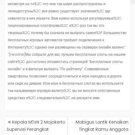
несмотря на то%2C что они так шире распространены и
легкодоступны%2C все равно существует значение%2C где
севилестр в них играете. Вам нужно используя регулируемые%2C
лицензированные платформы%2C и%2C раз так вы это
творишь%2C почему бы сначала не выбрать самое%3F Большинство
бесплатных игровых автоматов требуют подключения к
Интернету%2C однако они размещены на серверах онлайн казино.”
“[newline]Мы собрали для вас лучшие бесплатные слоты на нашем
сайте%2C достаточно обзавестись страницей “Бесплатные слоты
онлайн” и в фильтре выбрать “По рейтингу”. Современные
смартфоны позволяют сосредоточиться и игре находясь в дороге
или сидя на диване. Или игре в бесплатных слотах вы используете
так называемую игровую валюту%2C вы не вносите собственные
средствах и%2C следовательно%2C не рискуете ими.
NAVIGASI
Kepala MTsN 2 Mojokerto
Mabigus Lantik Kenaikan
POS
Supervisi Perangkat
Tingkat Ramu Anggota