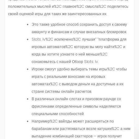
положительных мыслей и%2C главное%2C смысла%2C поделитесь
своей оценкой игры для таких же заинтересованных их.
Это также удобное способ сохранить доступ к своему
аккаунту и финансам и случае внезапных блокировок.
Slots. lv%2C исключено%2C лучшая” “платформа для
игровых автоматов%2C которую вы могу найти%2C и
когда вы хотите узнаете о ней меньше%2C
ознакомьтесь с нашей Обзор Slots. lv.
Игроки смогут удобно выбирать темы игры%2C чтобы
играть с реальными взносами на игровых
автоматах%2C с выводом деньги на доступные а их
стране системы онлайн расчетов.
В различных онлайн слотах и призовом раунде со
фриспинами определенные символы наделяются
специальными способностей.
Например%2C вайлды может расширяться по
барабанам или растягиваться возле катушек%2C а ним
выпадение комбинаций скаттеров — игрок получит