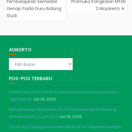
Pembelajaran Semester
Pramuka Pangkalan MTsN
Genap Pada Guru Bidang
2 Mojokerto
Studi
ADIKERTO
ADIKERTO
POS-POS TERBARU
Pererat Silaturahmi, MTsN 2 Mojokerto Gelar Anjangsana Rutin
Tiga Bulanan
Juli 26, 2026
Perkuat Senergi Pendidikan, MTsN 2 Mojokerto Gelar Parenting
Wali Murid Kelas Tujuh 2026
Juli 26, 2026
Dimas Arya Prayoga Harumkan Nama MTsN 1 Mojokerto dengan