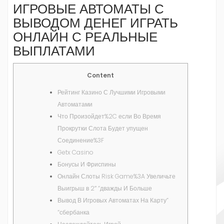
ИГРОВЫЕ АВТОМАТЫ С
ВЫВОДОМ ДЕНЕГ ИГРАТЬ
ОНЛАЙН С РЕАЛЬНЫЕ
ВЫПЛАТАМИ
Content
Рейтинг Казино С Лучшими Игровыми
Автоматами
Что Произойдет%2C если Во Время
Прокрутки Слота Будет упущен
Соединение%3F
Getx Casino
Бонусы И Фриспины
Онлайн Слоты Risk Game%3A Увеличьте
Выигрыш в 2″ “дважды И Больше
Вывод В Игровых Автоматах На Карту”
“сбербанка