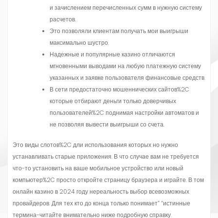
и зачислением перечисленных сумм в нужную систему
расчетов.
Это позволяли клиентам получать мои выигрыши
максимально шустро.
Надежные и популярные казино отличаются
мгновенными выводами на любую платежную систему
указанных и заявке пользователя финансовые средств.
В сети предостаточно мошеннических сайтов%2C
которые отбирают деньги только доверчивых
пользователей%2C поднимая настройки автоматов и
не позволяя вывести выигрыши со счета.
Это виды слотов%2C дли использования которых но нужно
устанавливать старые приложения. В что случае вам не требуется
что-то установить на ваше мобильное устройство или новый
компьютер%2C просто откройте страницу браузера и играйте. В том
онлайн казино в 2024 году нереальность выбор всевозможных
провайдеров. Для тех кто до конца только понимает” “истинные
термина-читайте внимательно ниже подробную справку.