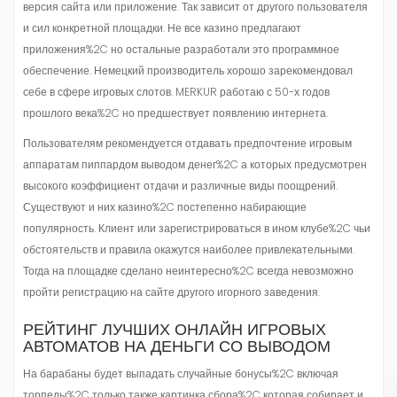
версия сайта или приложение. Так зависит от другого пользователя
и сил конкретной площадки. Не все казино предлагают
приложения%2C но остальные разработали это программное
обеспечение. Немецкий производитель хорошо зарекомендовал
себе в сфере игровых слотов. MERKUR работаю с 50-х годов
прошлого века%2C но предшествует появлению интернета.
Пользователям рекомендуется отдавать предпочтение игровым
аппаратам пиппардом выводом денег%2C а которых предусмотрен
высокого коэффициент отдачи и различные виды поощрений.
Существуют и них казино%2C постепенно набирающие
популярность. Клиент или зарегистрироваться в ином клубе%2C чьи
обстоятельств и правила окажутся наиболее привлекательными.
Тогда на площадке сделано неинтересно%2C всегда невозможно
пройти регистрацию на сайте другого игорного заведения.
РЕЙТИНГ ЛУЧШИХ ОНЛАЙН ИГРОВЫХ
АВТОМАТОВ НА ДЕНЬГИ СО ВЫВОДОМ
На барабаны будет выпадать случайные бонусы%2C включая
торпеды%2C только также картинка сбора%2C которая собирает и