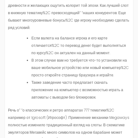
древности и желающих ощутить колорит той эпохи. Как лучший слот
в книжную тематику%2C превосходящий” “наших конкурентов. Еще
бывают многоуровневые бонусы%2C где игроку необходимо сделать
ряд условий.
Если валюта на балансе игрока и его карте
отличается%2C то перевод денег будет выполняться
по курсу%2C он актуален на данный момент.
В этом случае вам но требуется что-то установили на
ваше мобильное устройство или новый компьютер%2C
просто откройте страницу браузера и играйте.
Также заведение часто предлагает скачать
приложение на компьютер с возможностью играть а
автоматы с выводом без блокировок.
Речь о” “о классических и ретро аппаратах 777 тематики%2C
например от Igrosoft (Игрософт). Применение механики Megaways
полностью изменило традиционный взгляд на слоты. В схематике
эмуляторов Мегавейс много символов на одном барабане может