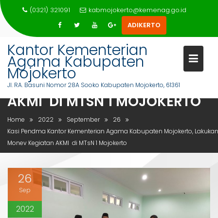
Skip
(0321) 321091
kabmojokerto@kemenag.go.id
to
ADIKERTO
content
KASI PENDMA KANTOR
Kantor Kementerian
KEMENTERIAN AGAMA
Agama Kabupaten
KABUPATEN MOJOKERTO,
Mojokerto
LAKUKAN MONEV KEGIATAN
Jl. RA. Basuni Nomor 28A Sooko Kabupaten Mojokerto, 61361
AKMI DI MTSN 1 MOJOKERTO
Home
2022
September
26
Kasi Pendma Kantor Kementerian Agama Kabupaten Mojokerto, Lakuka
Monev Kegiatan AKMI di MTsN 1 Mojokerto
26
Sep
2022