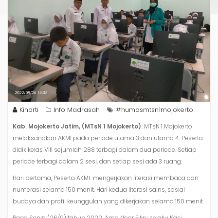
Kinarti
Info Madrasah
#humasmtsn1mojokerto
Kab. Mojokerto Jatim, (MTsN 1 Mojokerto).
MTsN 1 Mojokerto
melaksanakan AKMI pada periode utama 3 dan utama 4. Peserta
didik kelas VIII sejumlah 288 terbagi dalam dua periode. Setiap
periode terbagi dalam 2 sesi, dan setiap sesi ada 3 ruang.
Hari pertama, Peserta AKMI mengerjakan literasi membaca dan
numerasi selama 150 menit. Hari kedua literasi sains, sosial
budaya dan profil keunggulan yang dikerjakan selama 150 menit.
Pada Senin (26/9) tahun 2022, Ama Noor Fikry selaku Kasi