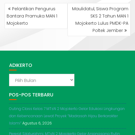
NAVIGASI
Pelantikan Pengurus
Maulidatul, Siswa Program
POS
Bantara Pramuka MAN 1
SKS 2 Tahun MAN 1
Mojokerto
Mojokerto Lulus PMDK-PA
Poltek Jember
ADIKERTO
ADIKERTO
POS-POS TERBARU
Outing Class Kelas 7 MTsN 2 Mojokerto Gelar Edukasi Lingkungan
dan Kebencanaan Lewat Proyek “Madrasah Hijau Berkarakter
Islami”
Agustus 6, 2026
Pererat Silaturahmi, MTsN 2 Mojokerto Gelar Anjangsana Rutin