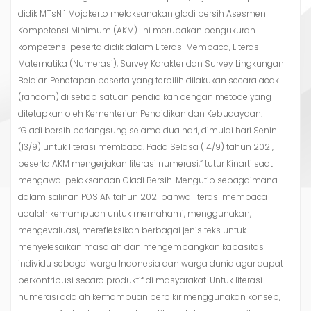
didik MTsN 1 Mojokerto melaksanakan gladi bersih Asesmen
Kompetensi Minimum (AKM). Ini merupakan pengukuran
kompetensi peserta didik dalam Literasi Membaca, Literasi
Matematika (Numerasi), Survey Karakter dan Survey Lingkungan
Belajar. Penetapan peserta yang terpilih dilakukan secara acak
(random) di setiap satuan pendidikan dengan metode yang
ditetapkan oleh Kementerian Pendidikan dan Kebudayaan.
“Gladi bersih berlangsung selama dua hari, dimulai hari Senin
(13/9) untuk literasi membaca. Pada Selasa (14/9) tahun 2021,
peserta AKM mengerjakan literasi numerasi,” tutur Kinarti saat
mengawal pelaksanaan Gladi Bersih. Mengutip sebagaimana
dalam salinan POS AN tahun 2021 bahwa literasi membaca
adalah kemampuan untuk memahami, menggunakan,
mengevaluasi, merefleksikan berbagai jenis teks untuk
menyelesaikan masalah dan mengembangkan kapasitas
individu sebagai warga Indonesia dan warga dunia agar dapat
berkontribusi secara produktif di masyarakat. Untuk literasi
numerasi adalah kemampuan berpikir menggunakan konsep,