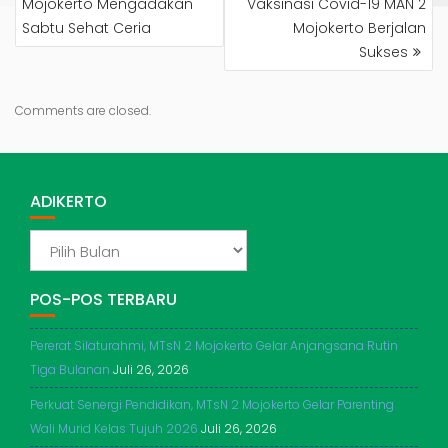
Mojokerto Mengadakan
Vaksinasi Covid-19 MAN 2
Sabtu Sehat Ceria
Mojokerto Berjalan
Sukses
Comments are closed.
ADIKERTO
ADIKERTO
POS-POS TERBARU
Pererat Silaturahmi, MTsN 2 Mojokerto Gelar Anjangsana Rutin
Tiga Bulanan
Juli 26, 2026
Perkuat Senergi Pendidikan, MTsN 2 Mojokerto Gelar Parenting
Wali Murid Kelas Tujuh 2026
Juli 26, 2026