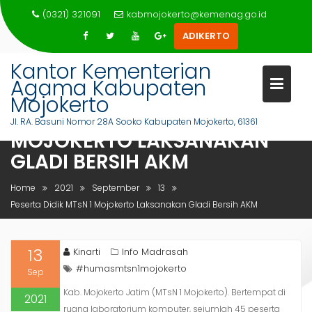
Skip
(0321) 321091
kabmojokerto@kemenag.go.id
to
ADIKERTO
content
Kantor Kementerian
Agama Kabupaten
Mojokerto
PESERTA DIDIK MTSN 1
Jl. RA. Basuni Nomor 28A Sooko Kabupaten Mojokerto, 61361
MOJOKERTO LAKSANAKAN
GLADI BERSIH AKM
Home
2021
September
13
Peserta Didik MTsN 1 Mojokerto Laksanakan Gladi Bersih AKM
13
Kinarti
Info Madrasah
#humasmtsn1mojokerto
Sep
Kab. Mojokerto Jatim (MTsN 1 Mojokerto). Bertempat di
2021
ruang laboratorium komputer, sejumlah 45 peserta