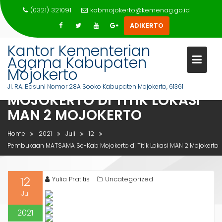
Skip
(0321) 321091
kabmojokerto@kemenag.go.id
to
ADIKERTO
content
Kantor Kementerian
Agama Kabupaten
Mojokerto
PEMBUKAAN MATSAMA SE-KA
Jl. RA. Basuni Nomor 28A Sooko Kabupaten Mojokerto, 61361
MOJOKERTO DI TITIK LOKASI
MAN 2 MOJOKERTO
Home
2021
Juli
12
Pembukaan MATSAMA Se-Kab Mojokerto di Titik Lokasi MAN 2 Mojokerto
12
Yulia Pratitis
Uncategorized
Jul
2021